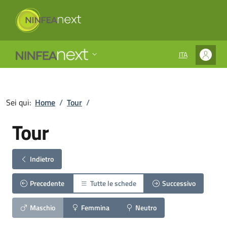
ITA
SELEZIONE LIN
Sei qui:
Home
/
Tour
/
Tour
Indietro
Precedente
Tutte le schede
Successivo
Maschio
Femmina
Neutro